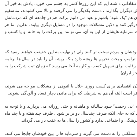
تقاداتی داشته ایم که این روزها کمتر به چشم می خورد، یادش به خیر آن
 دیگران بگذارند ، دست یکدیگر را می گرفتند و بالا می کشیدند، متاسفیم
آن هم “یک شبه” باشیم و بعید می دانیم برکت هم در جامعه ای که مردمانش
یر کنند و دلایل مشکلات موجود را در مسایل دیگری بیابند، نداریم اما هر
سرمایه هایشان از این به آن، می توانند این برکت را به خانه و یا کسب و
 خودشان و مردم سخت تر کنند ولی در نهایت به این حقیقت خواهند رسید که
رامپ و بحث تحریم ها ریشه دارد بلکه ریشه آن را باید در سال ها برنامه
رقابت برای تسهیل کسب و کار به آنجا می رسد که زمان ثبت شرکت را به
 ایران) .
ن اقتصادی برای کسب روزی حلال با انبوهی از مشکلات مواجه می شوند،
متر است البته آن هم به شرطی که برای ماندن دچار فساد و آلودگی نشوند.
بی زحمت” سود سالیانه و ماهیانه و حتی روزانه می پردازند و با توجه به
نگی” دیگر به سود ۱۰ درصد و ۲۰ درصد راضی نمی شود و به جایی می رود که به جای آنکه ظرف چندسال دو برابر شود ، ظرف چند هفته و یا چند ماه
نگی و اجتماعی ندارد و کشور را سال ها به عقب باز می گرداند.
د مملکتی را به دست می گیرند و سرمایه ها را بین خودشان جابجا می کنند،