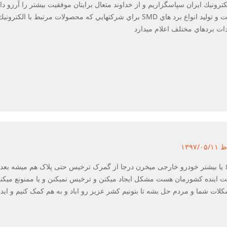
ونيك ايران سپاسگزاريم و از خداوند متعال برايتان موفقيت بيشتر را آرزو دار
دات بردهاي مختلف اعلام ميدارد
واقعا متن درست و تاثیر گذاری بود میان ۶۰۰۰ یا بیشتر خودرو خارجی میخرن درجا از گمرک ترخیس حتی پل
ینده کشورمان هست مشکل ایجاد میکنن و ترخیس نمیکنن و یا ممنونع میکنن. خ
کلات شما و مردم حل بشه تا بتونیم کشر عزیز رو اباد و به هم کمک کنیم و ایده