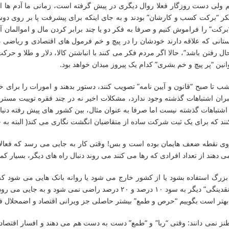
 ولی دست روزگار فعلا روال دیگری در پیش گرفته است، زمانی ما آدم ها اع
 فکر “برکت کسب و کارشان” بودند و به جای اینکه برای پیشرفت پا بر روی دوش
کت” را فراموش کنیم و صرفا به فکر دو یا چند برابر کردن مال و اموالمان 
ستانی که علاقه دارند خودشان را در پیچ و خم فرمول های اقتصادی و ریاضی درگ
فتن باشد”، حالا اگر مردم فکر می کنند با انباشتن کالا، دلار و طلا و حرکت 
وانین “پر پیچ و خم بشری” کدام یک پیروز میدان خواهد بود.
ب تا صبح “قانون و آیین نامه” تصویب کنند، دستور بدهند و امورات را برای
ان اشتباهات گذشته وجود ندارد، مشکلات اخیر نه در چند فقره توییت مستر ت
اهات گذشته نیست اما صرفا به عنوان مثال، بین کشور های پیش رفته دنیا 
ند که برای یک ثبت شرکت ساده از متقاضیان انگشت نگاری می کند( البته به جز
وی نقطه ضعف هایمان بوده است و بس! وقتی کار به جایی می رسد که فعالا
 دهند از تعداد افرادی که رها می کنند می روند دنبال راه های دیگر، بسیار ک
بزرگ استفاده بشود یا از کشور خارج می شود یا روانه بانک هایی می شود که “
“نقد” بودن این سرمایه ها به محض آنکه تغییری در شرایط رخ می دهد این “نقدی
بهتر است بگوییم “حرص و طمع” بیشتر حاصلی جز ویرانی اقتصاد و اضمحلال فره
 طنز نمی دانند: وقتی “ربا” و “طمع” دست به دست هم می دهند و افسار اقتصا