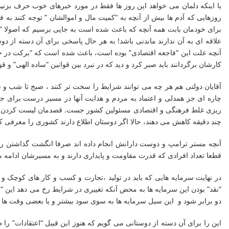
با اینکه دلمان می خواهد این روز ها فقط در مورد خبرهای خوب حرف بزنیم
روزهایی که آدم ها بیش از آنچه به “کمیت مال و اموالشان ” توجه کنند به
برای خودمان بابت همه آنچه که باعث شده است به جایی برسیم که اصولا “بر
علاقه ای به آن ندارند ماندنی باشد! به هر حال پاسخی برای آن دسته از دو
آنچه علت این “فاجعه اقتصادی” بوده است، باعث شده است که “برکت در حال ر
کارشان برگردانند باید صبر کرد و دید که در نبرد بین قوانین “ساده الهی” و ق
آقایان دولتی هم هر چه می توانند شرایط را سخت تر کنند ، صبح تا شب و ش
چاره ای جز همدلی و اعتماد به مردم و هدایت آنها در مسیر درست برای جبر
ریزی غلط فرهنگی و اقتصادی مسئولین کشور جست. قصدمان لیست کردن اشتب
چند دقیقه کاهش می دهند، حالا اگر دوستان اطلاع دارند کشوری را معرفی کن
آنچه مستر ترامپ و دوست دارانش انجام داده اند صرفا انگشت گذاشتن ر
قطعا تعداد افرادی که قدرت مقاومت و پایداری دارند و به مسیرشان ادامه می
در نهایت سرمایه هایی که باید در تولید ،تجارت و کسب و کار های کوچک و 
دو برابر شود و این سیل سرمایه ها به سوی سود بیشتر و یا بعضی وقت ها 
این را برای آن دسته از دوستانی می گویم که هنوز این قبیل “اعتقادات” را