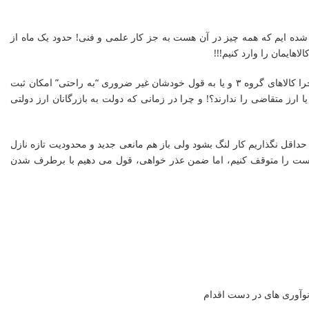
ی شده ایم که همه چیز در آن هست به جز کار علمی و فنی! حدود یک ماه از
هایمان را وارد کنیم!!!
با اینکه یکی از همکارانمان چندین روز در تهران درگیر دریافت این مجوز ها و یافتن راهی برای ترخیص کالا ها بود، اما حتی پاسخ این سوال را ندادند که چرا کالاهای گروه ۳ و یا به قول خودشان غیر ضروری “به راحتی” امکان ثبت
جزو گروه ۱ و ۲ هستند اجازه واردات با ارز حاصل از صادرات یا ارز متقاضی را ندارند؟! و چرا در زمانی که دولت به بازرگانان ارز دولتی
 حداقل نگذاریم کار لنگ بشود ولی باز هم مانعی جدید و محدودیت تازه نازل
ه است را متوقف کنیم، اما ضمن عذر خواهی، قول می دهیم با برطرف شدن