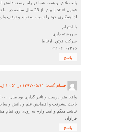
بابت تلاش و همت شما در راه توسعه دانش الكتر
فوتون smd با بيش از 25 سال سابقه در ساخت و توليد انواع برد هاي SMD براي شركتهايي كه محصولات مرتبط با الكترونيك دارند را بر عهده دارد
لذا همكاري خود را نسبت به توليد و توقف وار
با احترام
سررشته داري
شركت فوتون ارتباط
۰۹۱۰۲۰۰۷۳۱۵
پاسخ
حسام
گفت:
۱۳۹۷/۰۵/۱۱ در ۱۰:۵۱ ق.ظ ۱۳۹۷/۰۵/۱۱
باحث بیشرفت و افضایش علم و دانش و ساخت ا
نباشید میگم و امید وارم به زودی زود تمام مش
فراوان
پاسخ