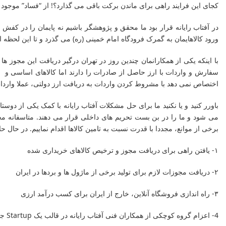
کجای این فرایند راهی برای ماندن برکت باقی می گذارد؟! از “فساد” موجود
در آفتاب رایانه قرار بود ما محقق و پژوهشگر باشیم نه پایمان را در کفش
ورود کالاهایمان به گمرک فرودگاه امام خمینی (ره) می گذرد و تا این لحظه ا
اختصاص نمی دهد با مشروط کردن واردات به دریافت ارز دولتی، عملا واردات 
باورر کنید و یا نکنید ما برای حل مشکلات آفتاب رایانه با کمک یکی از دوس
می شود و ما را در بن بست تحریم های داخلی قرار می دهند. متاسفانه م
برخی از موانع، مجددا با قدرت نسبت به تامین کالاها اقدام نماییم. در حال ح
۱- یافتن راهی برای دریافت مجوز و ترخیص کالاهای خریداری شده
۲- دریافت مجوزات لازم برای تولید برخی از ماژول ها و بردها در ایران
۳- راه اندازی فروشگاه آنلاین، خارج از ایران برای کسب درآمد ارزی
4- اعزام گروه کوچکی از همکاران فنی آفتاب رایانه در قالب یک Startup جدید برون مرزی به خارج از کشور برای جلوگیری از متوقف شدن پژوهش ها و نوآوری های در دست اقدام