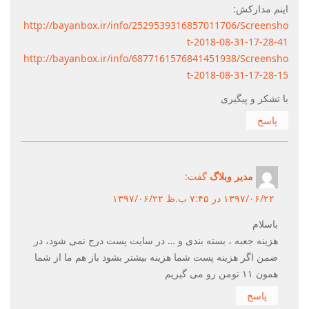
اینم مدارکش:
http://bayanbox.ir/info/2529539316857011706/Screensho
t-2018-08-31-17-28-41
http://bayanbox.ir/info/6877161576841451938/Screensho
t-2018-08-31-17-28-15
با تشکر و پیگیری
پاسخ
مدیر وبلاگ
گفت:
۱۳۹۷/۰۶/۲۲ در ۷:۴۵ ب.ظ ۱۳۹۷/۰۶/۲۲
باسلام
هزینه جعبه ، بسته بندی و … در سایت پست درج نمی شود، در
ضمن اگر هزینه پست شما هزینه بیشتر بشود باز هم ما از شما
همون ۱۱ تومن رو می گیریم
پاسخ