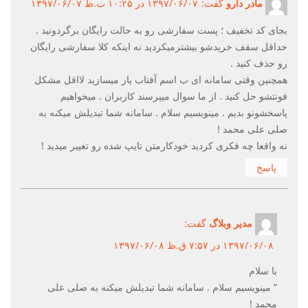
مادر دارو
گفت:
۱۳۹۷/۰۶/۰۷ در ۱۰:۲۵ ب.ظ ۱۳۹۷/۰۶/۰۷
بجای کد تخفیف ؛ پست سفارشی رو به حالت رایگان برگردونید .
حداقل سقف خریدشو بیشتر‌میکردید نه اینکه کلا سفارشی رایگان
رو حذف کنید .
همچنین وقتی سامانه ای ب اسم آفتاب یار میسازید لااقل مشکل
فونتشو حل کنید . از ما سوال میپرسند کاربران . میخواهیم
پاسخشونو بدیم . مینویسیم سلام . سامانه شما تبدیلش میکنه به
صلی علی محمد !
نه واقعا چه فکری کردید خودکار‌متن تایپ شده رو تغییر میدید !
پاسخ
مدیر وبلاگ
گفت:
۱۳۹۷/۰۶/۰۸ در ۷:۵۷ ق.ظ ۱۳۹۷/۰۶/۰۸
با سلام
” مینویسیم سلام . سامانه شما تبدیلش میکنه به صلی علی
محمد !