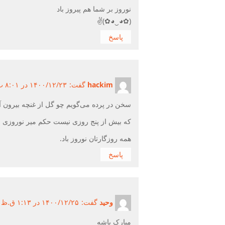
نوروز بر شما هم پیروز باد
(✿◕‿◕✿)✌
پاسخ
hackim
گفت:
۱۴۰۰/۱۲/۲۳ در ۸:۰۱ ب.ظ ۱۴۰۰/۱۲/۲۳
سخن در پرده می‌گویم چو گل از غنچه بیرون آ
که بیش از پنج روزی نیست حکم میر نوروزی
همه روزگارتان نوروز باد.
پاسخ
وحید
گفت:
۱۴۰۰/۱۲/۲۵ در ۱:۱۳ ق.ظ ۱۴۰۰/۱۲/۲۵
مبارک باشه