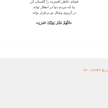
فضای خاطر افسرده را گلستان کن
بیا که مردم دنیا در انتظار تواند
در آرزوی وصال تو بی‌قرار تواند
«اَللّهُمَّ عَجِّل لِوَلیِّکَ الفَرَج»